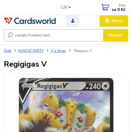
0
ks
CZK
za
0 Kč
Menu
Hledat
Úvod
KUSOVÉ KARTY
V a Vmax
Regigigas V
Regigigas V