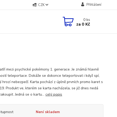
Přihlášení
CZK
0
ks
za
0 Kč
atří mezi psychické pokémony 1. generace. Je známá hlavně
ostí teleportace. Dokáže se dokonce teleportovat i když spí,
jí hrozí nebezpečí. Karta pochází z úplně prvních promo karet s
 19. Produkt ve, kterém se karta nacházela, se již dnes nedá
akoupit. Jedná se o kartu...
celý popis
tupnost
Není skladem