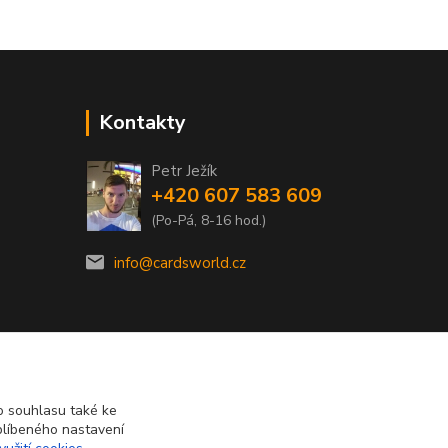
Kontakty
Petr Ježík
+420 607 583 609
(Po-Pá, 8-16 hod.)
info@cardsworld.cz
 souhlasu také ke
blíbeného nastavení