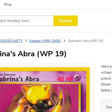
Blog
Hledat
KUSOVÉ KARTY
Vintage (1999-2005)
Sabrina's Abra (WP 19)
ina's Abra (WP 19)
Abra p
schopn
pokud 
číslem
běžně z
Dos