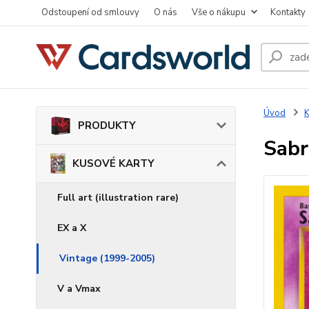
Odstoupení od smlouvy
O nás
Vše o nákupu
Kontakty
Úvod
PRODUKTY
Sabr
KUSOVÉ KARTY
Full art (illustration rare)
EX a X
Vintage (1999-2005)
V a Vmax