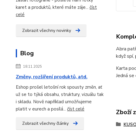
karet a produktů, které máte záje...
číst
celé
Zobrazit všechny novinky
Komple
Abra patř
Blog
když spí, 
18.11.2025
Karta poc
Jedná se 
Změny, rozšíření produktů, atd.
Eshop prošel letošní rok spousty změn, ať
už se to týká obsahu, struktury, vizuálu tak
i skladu. Nově například umožňujeme
platit v eurech a posílá...
číst celé
Zboží 
Zobrazit všechny články
KUSO