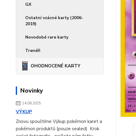
GX
Ostatní vzácné karty (2006-
2019)
Novodobé rare karty
Trenéři
OHODNOCENÉ KARTY
Novinky
14.08.2025
VÝKUP
Znovu spouštíme Výkup pokémon karet a
pokémon produktů (pouze sealed) Krok
zaslat fotografie - pošlete nám fotky