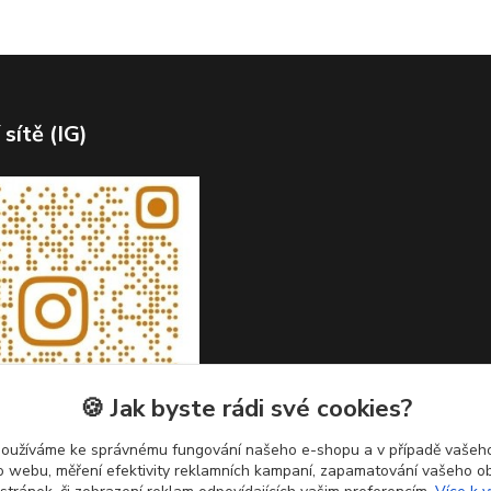
 sítě (IG)
🍪 Jak byste rádi své cookies?
používáme ke správnému fungování našeho e-shopu a v případě vašeho
k o webu, měření efektivity reklamních kampaní, zapamatování vašeho o