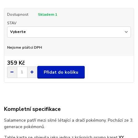
Dostupnost
Skladem 1
STAV
Nejsme plátci DPH
359 Kč
Přidat do košíku
Kompletní specifikace
Salamence patří mezi silné létající a dračí pokémony. Pochází ze 3.
generace pokémonů.
Tahle
karta se objevila jako jedna z krásných promo karet
XY