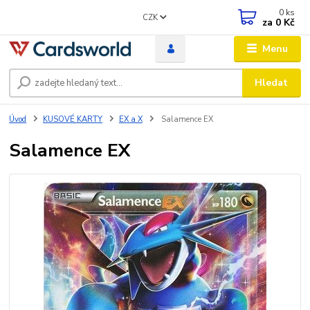
0
ks
CZK
za
0 Kč
Menu
Hledat
Úvod
KUSOVÉ KARTY
EX a X
Salamence EX
Salamence EX