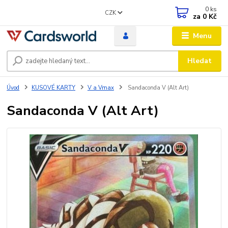
0
ks
CZK
za
0 Kč
Menu
Hledat
Úvod
KUSOVÉ KARTY
V a Vmax
Sandaconda V (Alt Art)
Sandaconda V (Alt Art)