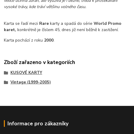
velice účinná zbraň, ale využívá je i běžně, třeba k prosekávání
vysoké trávy, kde tráví většinu volného času.
Karta se řadí mezi
Rare
karty a spadá do série
World Promo
karet,
konkrétně je číslem 45
, dnes již není běžně k zastižení.
Karta pochází z roku
2000
.
Zboží zařazeno v kategoriích
KUSOVÉ KARTY
Vintage (1999-2005)
Informace pro zákazníky