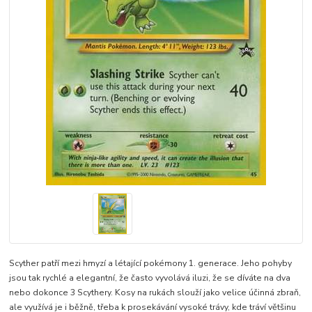
Scyther patří mezi hmyzí a létající pokémony 1. generace. Jeho pohyby
jsou tak rychlé a elegantní, že často vyvolává iluzi, že se díváte na dva
nebo dokonce 3 Scythery. Kosy na rukách slouží jako velice účinná zbraň,
ale využívá je i běžně, třeba k prosekávání vysoké trávy, kde tráví většinu