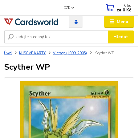
0
ks
CZK
za
0 Kč
Menu
Hledat
Úvod
KUSOVÉ KARTY
Vintage (1999-2005)
Scyther WP
Scyther WP