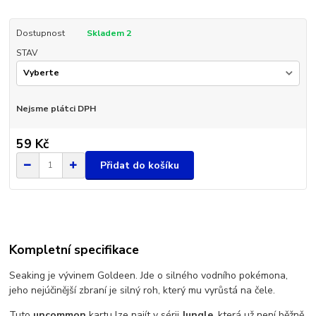
Dostupnost
Skladem 2
STAV
Nejsme plátci DPH
59 Kč
Přidat do košíku
Kompletní specifikace
Seaking je vývinem Goldeen. Jde o silného vodního pokémona,
jeho nejúčinější zbraní je silný roh, který mu vyrůstá na čele.
Tuto
uncommon
kartu lze najít v sérii
Jungle
, která už není běžně