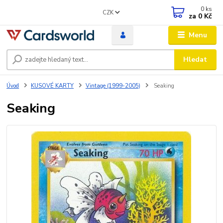
0
ks
CZK
za
0 Kč
Menu
Hledat
Úvod
KUSOVÉ KARTY
Vintage (1999-2005)
Seaking
Seaking