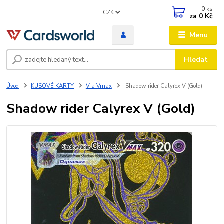
0
ks
CZK
za
0 Kč
Menu
Hledat
Úvod
KUSOVÉ KARTY
V a Vmax
Shadow rider Calyrex V (Gold)
Shadow rider Calyrex V (Gold)